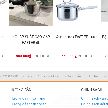
 28
NỒI ÁP SUẤT CAO CẤP
Quánh inox FASTER 16cm
Bộ 
FASTER 6L
1.900.000₫
550.000₫
2
00₫
2.890.000₫
900.000₫
kiếm nhiều:
• Trang chủ
• Giới thiệu
• Sản phẩm
• Tin tức
• L
HƯỚNG DẪN
CHÍNH SÁCH
Hướng dẫn mua hàng
Chính sách vận 
Hướng dẫn thanh toán
Chính sách đổi t