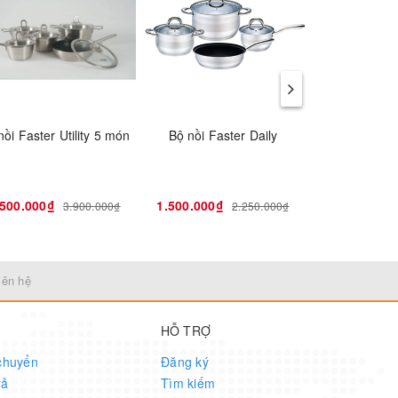
nồi Faster Utility 5 món
Bộ nồi Faster Daily
Bộ nồi Euros
mó
.500.000₫
1.500.000₫
3.000.000₫
3.900.000₫
2.250.000₫
iên hệ
HỖ TRỢ
chuyển
Đăng ký
rả
Tìm kiếm