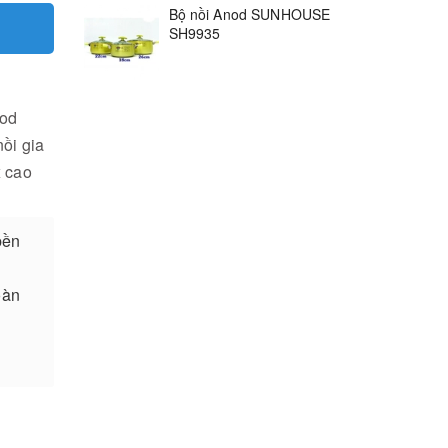
Bộ nồi Anod SUNHOUSE
SH9935
nod
nồi gia
x cao
bền
oàn