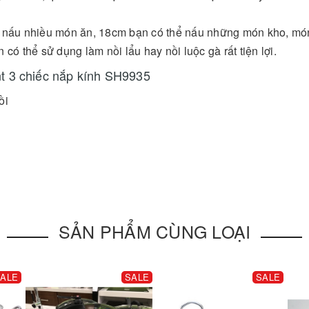
ể nấu nhiều món ăn, 18cm bạn có thể nấu những món kho, mó
 thể sử dụng làm nồi lẩu hay nồi luộc gà rất tiện lợi.
nt 3 chiếc nắp kính SH9935
ồi
SẢN PHẨM CÙNG LOẠI
ALE
SALE
SALE