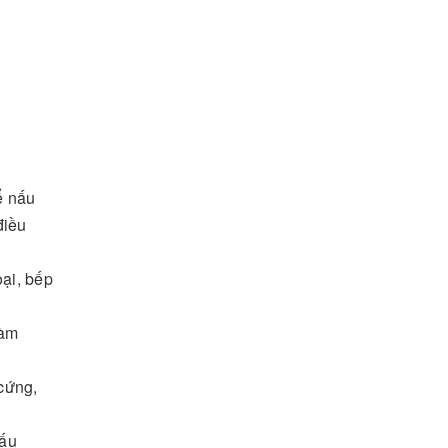
ể nấu
điều
ại, bếp
làm
cứng,
nấu