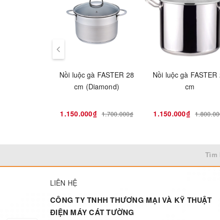
Nồi luộc gà FASTER 28
Nồi luộc gà FASTER
cm (Diamond)
cm
1.150.000₫
1.150.000₫
1.700.000₫
1.800.0
Tìm 
LIÊN HỆ
CÔNG TY TNHH THƯƠNG MẠI VÀ KỸ THUẬT
ĐIỆN MÁY CÁT TƯỜNG