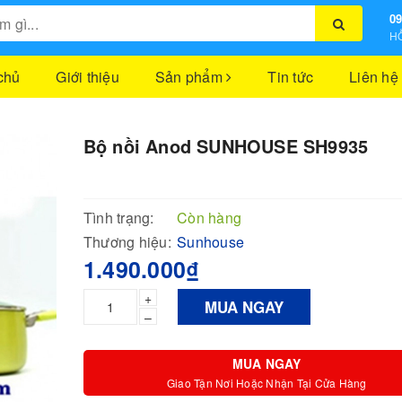
09
HỖ
chủ
Giới thiệu
Sản phẩm
Tin tức
Liên hệ
Bộ nồi Anod SUNHOUSE SH9935
Tình trạng:
Còn hàng
Thương hiệu:
Sunhouse
1.490.000₫
+
MUA NGAY
–
MUA NGAY
Giao Tận Nơi Hoặc Nhận Tại Cửa Hàng