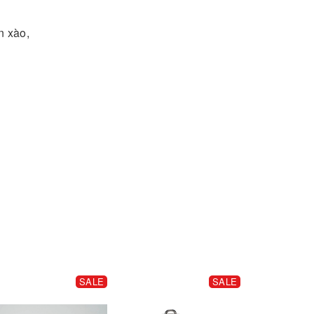
n xào,
SALE
SALE