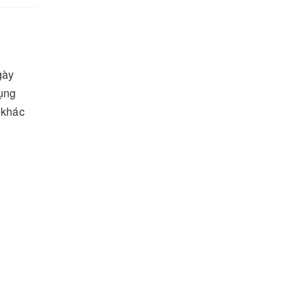
gày
ụng
 khác