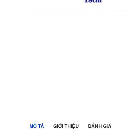
MÔ TẢ
GIỚI THIỆU
ĐÁNH GIÁ