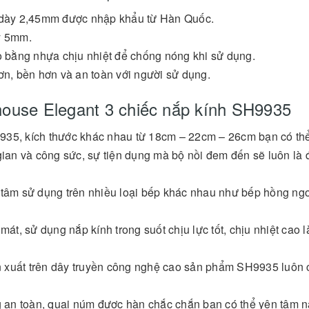
ộ dày 2,45mm được nhập khẩu từ Hàn Quốc.
y 5mm.
 bằng nhựa chịu nhiệt để chống nóng khi sử dụng.
, bền hơn và an toàn với người sử dụng.
house Elegant 3 chiếc nắp kính SH9935
935, kích thước khác nhau từ 18cm – 22cm – 26cm bạn có th
gian và công sức, sự tiện dụng mà bộ nồi đem đến sẽ luôn là 
 tâm sử dụng trên nhiều loại bếp khác nhau như bếp hồng ngo
mát, sử dụng nắp kính trong suốt chịu lực tốt, chịu nhiệt cao 
 xuất trên dây truyền công nghệ cao sản phẩm SH9935 luôn 
 an toàn, quai núm được hàn chắc chắn bạn có thể yên tâm 