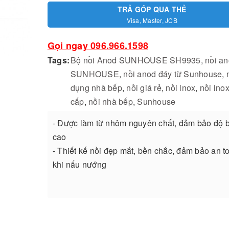
TRẢ GÓP QUA THẺ
Visa, Master, JCB
Gọi ngay 096.966.1598
Tags:
Bộ nồi Anod SUNHOUSE SH9935
,
nồi a
SUNHOUSE
,
nồi anod đáy từ Sunhouse
,
dụng nhà bếp
,
nồi giá rẻ
,
nồi inox
,
nồi ino
cấp
,
nồi nhà bếp
,
Sunhouse
- Được làm từ nhôm nguyên chất, đảm bảo độ 
cao
- Thiết kế nồi đẹp mắt, bền chắc, đảm bảo an t
khi nấu nướng