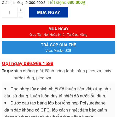
Tiết kiệm:
680.000₫
2.300.000₫
Giá thị trường:
+
MUA NGAY
–
MUA NGAY
Giao Tận Nơi Hoặc Nhận Tại Cửa Hàng
TRẢ GÓP QUA THẺ
Visa, Master, JCB
Gọi ngay 096.966.1598
Tags:
bình chống giật
,
Bình nóng lạnh
,
bình picenza
,
máy
nước nóng
,
picenza
Cho phép tùy chỉnh nhiệt độ thuận tiện, đáp ứng nhu
cầu sử dụng. Luôn luôn duy trì nhiệt độ nước ổn định.
Được cấu tạo bằng lớp bọt tổng hợp Polyurethane
đậm đặc không có CFC, lớp cách nhiệt đảm bảo giảm
được sự thất thoát nhiệt và tổn thất năng lượng