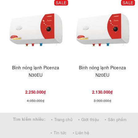
SALE
SALE
Bình nóng lạnh Picenza
Bình nóng lạnh Picenza
N30EU
N20EU
2.250.000₫
2.130.000₫
4.050.000₫
3.900.000₫
Tìm kiếm nhiều:
• Trang chủ
• Giới thiệu
• Sản phẩm
• Tin tức
• Liên hệ