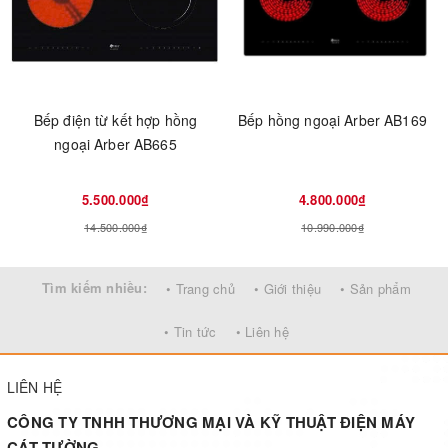
Bếp điện từ kết hợp hồng
Bếp hồng ngoại Arber AB169
ngoại Arber AB665
5.500.000₫
4.800.000₫
14.500.000₫
10.990.000₫
Tìm kiếm nhiều:
• Trang chủ
• Giới thiệu
• Sản phẩm
• Tin tức
• Liên hệ
LIÊN HỆ
CÔNG TY TNHH THƯƠNG MẠI VÀ KỸ THUẬT ĐIỆN MÁY
CÁT TƯỜNG