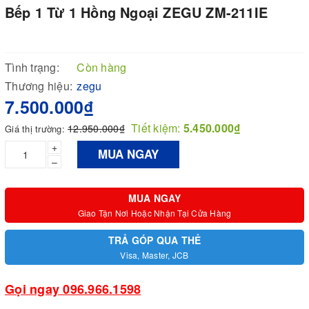
Bếp 1 Từ 1 Hồng Ngoại ZEGU ZM-211IE
Tình trạng:
Còn hàng
Thương hiệu:
zegu
7.500.000₫
Tiết kiệm:
5.450.000₫
12.950.000₫
Giá thị trường:
+
MUA NGAY
–
MUA NGAY
Giao Tận Nơi Hoặc Nhận Tại Cửa Hàng
TRẢ GÓP QUA THẺ
Visa, Master, JCB
Gọi ngay 096.966.1598