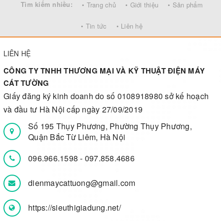
Tìm kiếm nhiều:
• Trang chủ
• Giới thiệu
• Sản phẩm
• Tin tức
• Liên hệ
LIÊN HỆ
CÔNG TY TNHH THƯƠNG MẠI VÀ KỸ THUẬT ĐIỆN MÁY
CÁT TƯỜNG
Giấy đăng ký kinh doanh do số 0108918980 sở kế hoạch
và đầu tư Hà Nội cấp ngày 27/09/2019
Số 195 Thụy Phương, Phường Thụy Phương,
Quận Bắc Từ Liêm, Hà Nội
096.966.1598
-
097.858.4686
dienmaycattuong@gmail.com
https://sieuthigiadung.net/