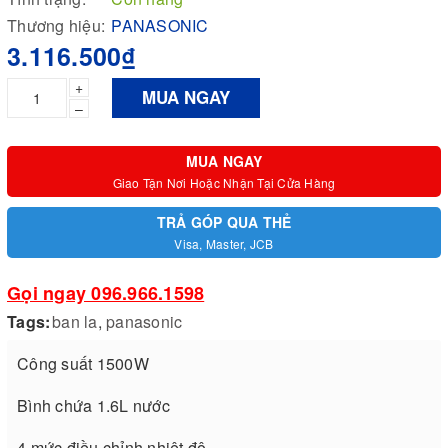
Thương hiệu:
PANASONIC
3.116.500₫
+
MUA NGAY
–
MUA NGAY
Giao Tận Nơi Hoặc Nhận Tại Cửa Hàng
TRẢ GÓP QUA THẺ
Visa, Master, JCB
Gọi ngay 096.966.1598
Tags:
ban la
,
panasonic
Công suất 1500W
Bình chứa 1.6L nước
4 mức điều chỉnh nhiệt độ