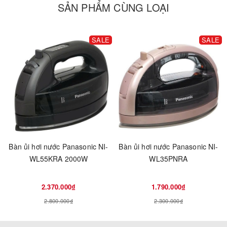
SẢN PHẨM CÙNG LOẠI
SALE
SALE
Bàn ủi hơi nước Panasonic NI-
Bàn ủi hơi nước Panasonic NI-
WL55KRA 2000W
WL35PNRA
2.370.000₫
1.790.000₫
2.800.000₫
2.300.000₫