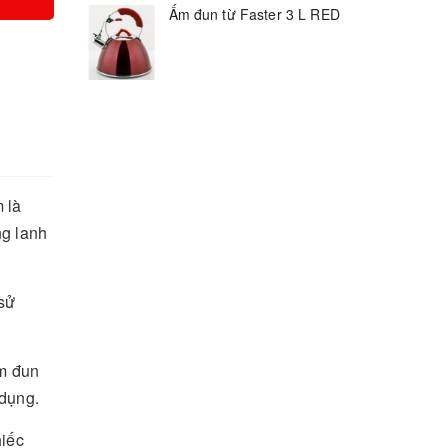
Ấm đun từ Faster 3 L RED
 là
ng lanh
sử
ấm đun
 dụng.
hiếc