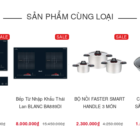
SẢN PHẨM CÙNG LOẠI
ALE
SALE
SALE
u
Bếp Từ Nhập Khẩu Thái
BỘ NỒI FASTER SMART
C
Lan BLANC BA889DI
HANDLE 3 MÓN
S
8.000.000₫
2.300.000₫
1
00₫
15.450.000₫
4.250.000₫