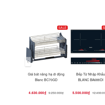
SALE
S
Giá bát nâng hạ di động
Bếp Từ Nhập Khẩ
Blanc BC70GD
BLANC BA688DI
4.630.000₫
5.500.000₫
9.250.000₫
12.490.0