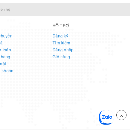
iên hệ
HỖ TRỢ
chuyển
Đăng ký
rả
Tìm kiếm
h toán
Đăng nhập
 hàng
Giỏ hàng
mật
u khoản