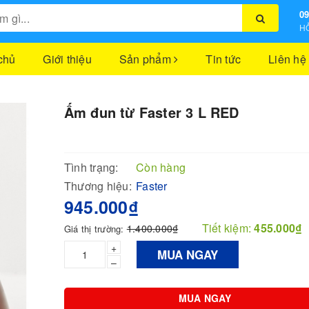
09
HỖ
chủ
Giới thiệu
Sản phẩm
Tin tức
Liên hệ
Ấm đun từ Faster 3 L RED
Tình trạng:
Còn hàng
Thương hiệu:
Faster
945.000₫
Tiết kiệm:
455.000₫
1.400.000₫
Giá thị trường:
+
MUA NGAY
–
MUA NGAY