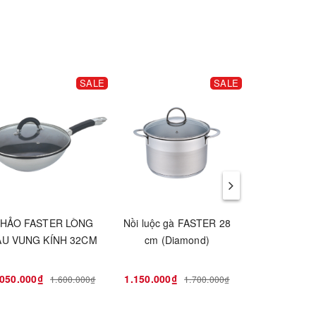
SALE
SALE
HẢO FASTER LÒNG
Nồi luộc gà FASTER 28
Chảo FAS
ÂU VUNG KÍNH 32CM
cm (Diamond)
.050.000₫
1.150.000₫
650.000₫
1.600.000₫
1.700.000₫