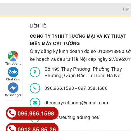
Tìm 
LIÊN HỆ
CÔNG TY TNHH THƯƠNG MẠI VÀ KỸ THUẬT
ĐIỆN MÁY CÁT TƯỜNG
Giấy đăng ký kinh doanh do số 0108918980 sở
kế hoạch và đầu tư Hà Nội cấp ngày 27/09/201
Tìm đường
Số 195 Thụy Phương, Phường Thụy
Phương, Quận Bắc Từ Liêm, Hà Nội
Chat Zalo
096.966.1598
-
097.858.4686
Messenger
dienmaycattuong@gmail.com
096.966.1598
096.966.1598
https://sieuthigiadung.net/
0912.85.85.26
0912.85.85.26