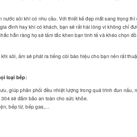
nước sôi khi có nhu cầu. Với thiết kế đẹp mắt sang trọng thì
gia đình hay khi có khách, bạn sẽ rất hài lòng vì không chỉ đ
hắc hẳn ràng họ sẽ tấm tắc khen bạn tinh tế và khéo chọn đ
 khi sôi, ấm sẽ phát ra tiếng còi báo hiệu cho bạn nên rất thuậ
i loại bếp:
ối ưu, giúp phân phối đều nhiệt lượng trong quá trình đun nấu,
x 304 sẽ đảm bảo an toàn cho sức khỏe.
iện, bếp từ, bếp gas,…