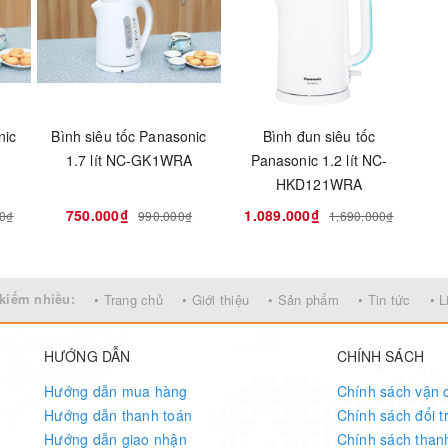
nic
Bình siêu tốc Panasonic
Bình đun siêu tốc
1.7 lít NC-GK1WRA
Panasonic 1.2 lít NC-
HKD121WRA
750.000₫
1.089.000₫
00₫
990.000₫
1.690.000₫
kiếm nhiều:
• Trang chủ
• Giới thiệu
• Sản phẩm
• Tin tức
• L
HƯỚNG DẪN
CHÍNH SÁCH
Hướng dẫn mua hàng
Chính sách vận 
Hướng dẫn thanh toán
Chính sách đổi t
Hướng dẫn giao nhận
Chính sách than