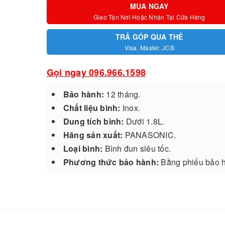
MUA NGAY
Giao Tận Nơi Hoặc Nhận Tại Cửa Hàng
TRẢ GÓP QUA THẺ
Visa, Master, JCB
Gọi ngay 096.966.1598
Bảo hành:
12 tháng.
Chất liệu bình:
Inox.
Dung tích bình:
Dưới 1.8L.
Hãng sản xuất:
PANASONIC.
Loại bình:
Bình đun siêu tốc.
Phương thức bảo hành:
Bằng phiếu bảo 