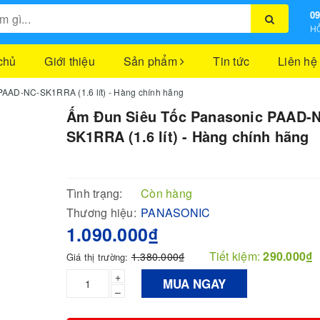
09
HỖ
chủ
Giới thiệu
Sản phẩm
Tin tức
Liên hệ
AAD-NC-SK1RRA (1.6 lít) - Hàng chính hãng
Ấm Đun Siêu Tốc Panasonic PAAD-
SK1RRA (1.6 lít) - Hàng chính hãng
Tình trạng:
Còn hàng
Thương hiệu:
PANASONIC
1.090.000₫
Tiết kiệm:
290.000₫
1.380.000₫
Giá thị trường:
+
MUA NGAY
–