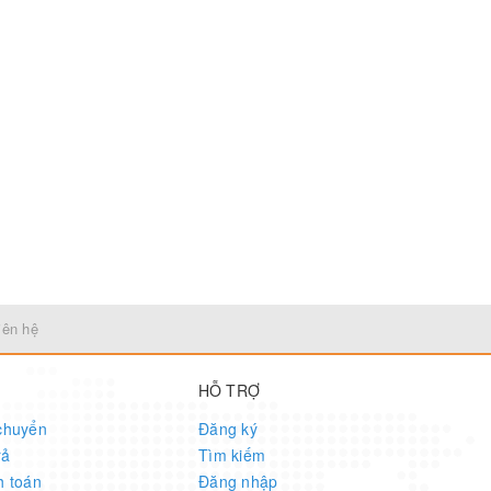
iên hệ
HỖ TRỢ
chuyển
Đăng ký
rả
Tìm kiếm
h toán
Đăng nhập