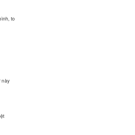
ình, to
ỡ này
ệt