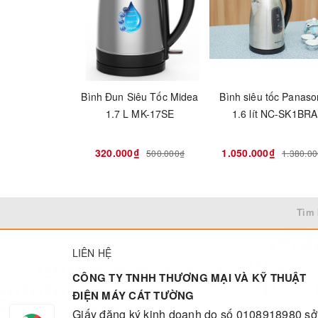
Bình Đun Siêu Tốc Midea
Bình siêu tốc Panaso
1.7 L MK-17SE
1.6 lít NC-SK1BRA
320.000₫
1.050.000₫
500.000₫
1.380.0
Tìm 
LIÊN HỆ
CÔNG TY TNHH THƯƠNG MẠI VÀ KỸ THUẬT
ĐIỆN MÁY CÁT TƯỜNG
Giấy đăng ký kinh doanh do số 0108918980 sở